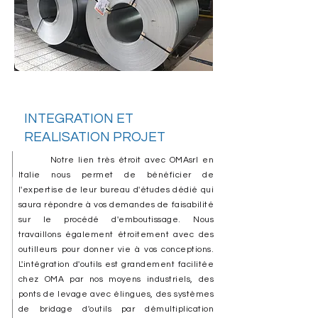
INTEGRATION ET
REALISATION PROJET
Notre lien très étroit avec OMAsrl en
Italie nous permet de bénéficier de
l'expertise de leur bureau d'études dédié qui
saura répondre à vos demandes de faisabilité
sur le procédé d'emboutissage. Nous
travaillons également étroitement avec des
outilleurs pour donner vie à vos conceptions.
L'intégration d'outils est grandement facilitée
chez OMA par nos moyens industriels, des
ponts de levage avec élingues, des systèmes
de bridage d'outils par démultiplication